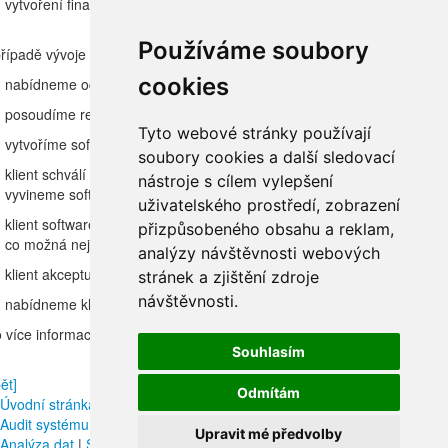
vytvoření finančního softwaru na zakázku
Používáme soubory
případě vývoje softwaru na míru Advanced Risk Management, s.r.o. obv
cookies
nabídneme odbornou podporu a konzultace při formulaci požadavků kl
posoudíme reálnost, případně úplnost požadovaných funkcionalit (exp
Tyto webové stránky používají
vytvoříme softwarovou specifikaci
soubory cookies a další sledovací
klient schválí softwarovou specifikaci
nástroje s cílem vylepšení
vyvineme software dle softwarové specifikace
uživatelského prostředí, zobrazení
klient software otestuje - testování je obvykle rozděleno na samostatné 
přizpůsobeného obsahu a reklam,
co možná nejméně časové náročné
analýzy návštěvnosti webových
klient akceptuje software
stránek a zjištění zdroje
návštěvnosti.
nabídneme klientovi smluvní ujednání o udržování a podpoře softwar
 více informací nás neváhejte
kontaktovat
.
Souhlasím
ět]
Odmítám
Úvodní stránka
|
O nás
|
Produkty a služby
|
Poradenství
|
Vytvoření s
Audit systému řízení rizik
|
Kreditní riziko
|
Operační riziko
|
Tržní riziko
Upravit mé předvolby
Analýza dat
|
Semináře
|
Software
|
CADCalc Market
|
CADCalc Credit