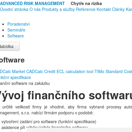
ADVANCED RISK MANAGEMENT
Chytře na rizika
Úvodní stránka
O nás
Produkty a služby
Reference
Kontakt
Články
Kar
Poradenství
Semináře
Software
Nabídka
oftware
DCalc Market
CADCalc Credit
ECL calculation tool
TIMo
Standard Cos
kční specifikace
nanční software na zakázku
ývoj finančního softwar
 určité velikosti firmy je vhodné, aby firma vybrané procesy aut
nagement, s.r.o. nabízí firmám podporu v podobě:
vytvoření zadání pro software (funkční specifikace)
asistence při výběru/výběr finančního softwaru