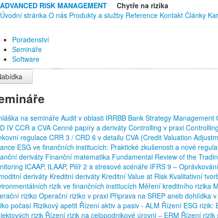
ADVANCED RISK MANAGEMENT
Chytře na rizika
Úvodní stránka
O nás
Produkty a služby
Reference
Kontakt
Články
Kar
Poradenství
Semináře
Software
Nabídka
emináře
ihláška na semináře
Audit v oblasti IRRBB
Bank Strategy Management
D IV
CCR a CVA
Cenné papíry a deriváty
Controlling v praxi
Controllin
nkovní regulace
CRR 3 / CRD 6 v detailu
CVA (Credit Valuation Adjust
nance
ESG ve finančních institucích: Praktické zkušenosti a nové regul
anční deriváty
Finanční matematika
Fundamental Review of the Tradi
nitoring
ICAAP, ILAAP, Pilíř 2 a stresové scénáře
IFRS 9 – Oprávkování
moditní deriváty
Kreditní deriváty
Kreditní Value at Risk
Kvalitativní tv
ironmentálních rizik ve finančních institucích
Měření kreditního rizika
M
rační riziko
Operační riziko v praxi
Připrava na SREP aneb dohlídka v
ziko počasí
Rizikový apetit
Řízení aktiv a pasiv - ALM
Řízení ESG rizik
jektových rizik
Řízení rizik na celopodnikové úrovni – ERM
Řízení rizi