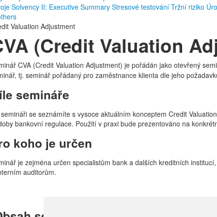
voje
Solvency II: Executive Summary
Stresové testování
Tržní riziko
Úro
others
dit Valuation Adjustment
VA (Credit Valuation Ad
inář CVA (Credit Valuation Adjustment)
je pořádán jako otevřený semin
inář, tj. seminář pořádaný pro zaměstnance klienta dle jeho požadavk
íle semináře
semináři se seznámíte s vysoce aktuálním konceptem Credit Valuation 
oby bankovní regulace. Použití v praxi bude prezentováno na konkrétn
ro koho je určen
inář je zejména určen specialistům bank a dalších kreditních institucí,
nterním auditorům.
bsah semináře