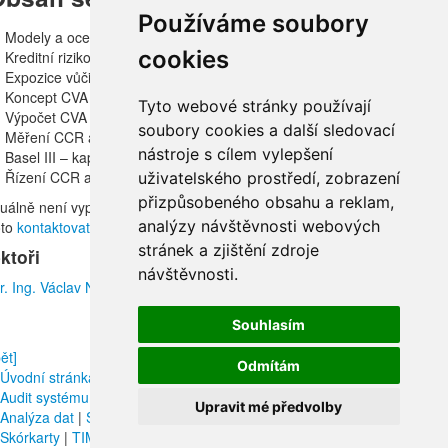
Používáme soubory
Modely a oceňování kreditního rizika
cookies
Kreditní riziko protistrany (CCR)
Expozice vůči protistraně
Koncept CVA
Tyto webové stránky používají
Výpočet CVA
soubory cookies a další sledovací
Měření CCR a rizika CVA
nástroje s cílem vylepšení
Basel III – kapitálové požadavky
Řízení CCR a rizika CVA
uživatelského prostředí, zobrazení
přizpůsobeného obsahu a reklam,
tuálně není vypsán termín otevřeného semináře, ale v případě zájmu
analýzy návštěvnosti webových
oto
kontaktovat
.
stránek a zjištění zdroje
ktoři
návštěvnosti.
. Ing. Václav Novotný
Souhlasím
ět]
Odmítám
Úvodní stránka
|
O nás
|
Produkty a služby
|
Poradenství
|
Vytvoření s
Audit systému řízení rizik
|
Kreditní riziko
|
Operační riziko
|
Tržní riziko
Upravit mé předvolby
Analýza dat
|
Semináře
|
Software
|
CADCalc Market
|
CADCalc Credit
Skórkarty
|
TIMo
|
Software na míru
|
Reference
|
Ochrana údajů
|
Kon