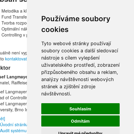
Metodika a klíčové faktory úspěšného controllingu
Fund Transfer Pricing v bankovnictví
Používáme soubory
Tvorba rozpočtu ve finančních institucích
cookies
Optimální nákladová alokace v praxi
Controlling v praktických příkladech
Tyto webové stránky používají
soubory cookies a další sledovací
tuálně není vypsán termín otevřeného semináře, ale v případě zájmu
nástroje s cílem vylepšení
oto
kontaktovat
.
uživatelského prostředí, zobrazení
ktor
přizpůsobeného obsahu a reklam,
sef Langmayer MSc., MBA
analýzy návštěvnosti webových
natel, Raiffeisen – Leasing, s. r. o.
stránek a zjištění zdroje
ef Langmayer je odpovědný za Back Office (Finance, Risk, Operations a I
návštěvnosti.
d of Controlling & Cost Management v Raiffeisenbank, a. s., nebo jako 
sef Langmayer je absolvent ekonomických a manažerských magistersk
Souhlasím
versity, Brno International Business School, aj.
ět]
Odmítám
Úvodní stránka
|
O nás
|
Produkty a služby
|
Poradenství
|
Vytvoření s
Audit systému řízení rizik
|
Kreditní riziko
|
Operační riziko
|
Tržní riziko
Upravit mé předvolby