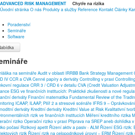
ADVANCED RISK MANAGEMENT
Chytře na rizika
Úvodní stránka
O nás
Produkty a služby
Reference
Kontakt
Články
Kar
Poradenství
Semináře
Software
Nabídka
emináře
ihláška na semináře
Audit v oblasti IRRBB
Bank Strategy Management
D IV
CCR a CVA
Cenné papíry a deriváty
Controlling v praxi
Controllin
nkovní regulace
CRR 3 / CRD 6 v detailu
CVA (Credit Valuation Adjust
nance
ESG ve finančních institucích: Praktické zkušenosti a nové regul
anční deriváty
Finanční matematika
Fundamental Review of the Tradi
nitoring
ICAAP, ILAAP, Pilíř 2 a stresové scénáře
IFRS 9 – Oprávkování
moditní deriváty
Kreditní deriváty
Kreditní Value at Risk
Kvalitativní tv
ironmentálních rizik ve finančních institucích
Měření kreditního rizika
M
rační riziko
Operační riziko v praxi
Připrava na SREP aneb dohlídka v
ziko počasí
Rizikový apetit
Řízení aktiv a pasiv - ALM
Řízení ESG rizik
jektových rizik
Řízení rizik na celopodnikové úrovni – ERM
Řízení rizi