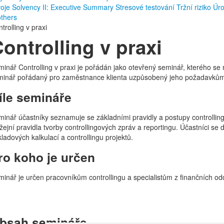
voje
Solvency II: Executive Summary
Stresové testování
Tržní riziko
Úro
others
trolling v praxi
ontrolling v praxi
inář Controlling v praxi je pořádán jako otevřený seminář, kterého se mo
minář pořádaný pro zaměstnance klienta uzpůsobený jeho požadavků
íle semináře
inář účastníky seznamuje se základními pravidly a postupy controllingu
žejní pravidla tvorby controllingových zpráv a reportingu. Účastníci se 
ladových kalkulací a controllingu projektů.
ro koho je určen
inář je určen pracovníkům controllingu a specialistům z finančních od
bsah semináře