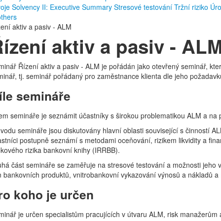
voje
Solvency II: Executive Summary
Stresové testování
Tržní riziko
Úro
others
ení aktiv a pasiv - ALM
ízení aktiv a pasiv - AL
inář Řízení aktiv a pasiv - ALM je pořádán jako otevřený seminář, kter
inář, tj. seminář pořádaný pro zaměstnance klienta dle jeho požadavk
íle semináře
em semináře je seznámit účastníky s širokou problematikou ALM a na pr
vodu semináře jsou diskutovány hlavní oblasti související s činností AL
stníci postupně seznámí s metodami oceňování, rizikem likvidity a fin
kového rizika bankovní knihy (IRRBB).
há část semináře se zaměřuje na stresové testování a možnosti jeho vyu
 bankovních produktů, vnitrobankovní vykazování výnosů a nákladů a m
ro koho je určen
inář je určen specialistům pracujících v útvaru ALM, risk manažerům a 