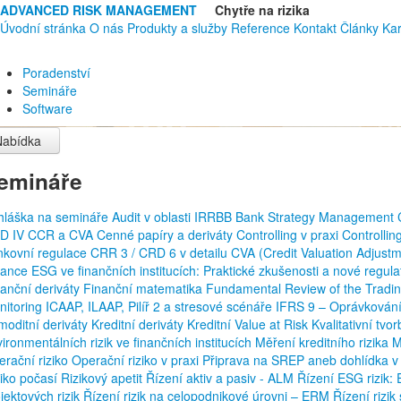
ADVANCED RISK MANAGEMENT
Chytře na rizika
Úvodní stránka
O nás
Produkty a služby
Reference
Kontakt
Články
Kar
Poradenství
Semináře
Software
Nabídka
emináře
ihláška na semináře
Audit v oblasti IRRBB
Bank Strategy Management
D IV
CCR a CVA
Cenné papíry a deriváty
Controlling v praxi
Controllin
nkovní regulace
CRR 3 / CRD 6 v detailu
CVA (Credit Valuation Adjust
nance
ESG ve finančních institucích: Praktické zkušenosti a nové regul
anční deriváty
Finanční matematika
Fundamental Review of the Tradi
nitoring
ICAAP, ILAAP, Pilíř 2 a stresové scénáře
IFRS 9 – Oprávkování
moditní deriváty
Kreditní deriváty
Kreditní Value at Risk
Kvalitativní tv
ironmentálních rizik ve finančních institucích
Měření kreditního rizika
M
rační riziko
Operační riziko v praxi
Připrava na SREP aneb dohlídka v
ziko počasí
Rizikový apetit
Řízení aktiv a pasiv - ALM
Řízení ESG rizik
jektových rizik
Řízení rizik na celopodnikové úrovni – ERM
Řízení rizi