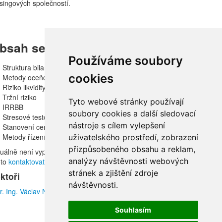
singových společností.
bsah semináře
Používáme soubory
Struktura bilance banky
cookies
Metody oceňování
Riziko likvidity a financování
Tržní riziko
Tyto webové stránky používají
IRRBB
soubory cookies a další sledovací
Stresové testování
nástroje s cílem vylepšení
Stanovení ceny bankovních produktů
Metody řízení aktiv a pasiv
uživatelského prostředí, zobrazení
přizpůsobeného obsahu a reklam,
tuálně není vypsán termín otevřeného semináře, ale v případě zájmu
analýzy návštěvnosti webových
oto
kontaktovat
.
stránek a zjištění zdroje
ktoři
návštěvnosti.
. Ing. Václav Novotný
Souhlasím