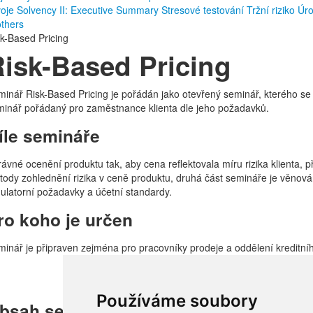
voje
Solvency II: Executive Summary
Stresové testování
Tržní riziko
Úro
others
k-Based Pricing
Risk-Based Pricing
inář Risk-Based Pricing je pořádán jako otevřený seminář, kterého se mo
minář pořádaný pro zaměstnance klienta dle jeho požadavků.
íle semináře
ávné ocenění produktu tak, aby cena reflektovala míru rizika klienta,
tody zohlednění rizika v ceně produktu, druhá část semináře je věno
ulatorní požadavky a účetní standardy.
ro koho je určen
inář je připraven zejména pro pracovníky prodeje a oddělení kreditního
Používáme soubory
bsah semináře