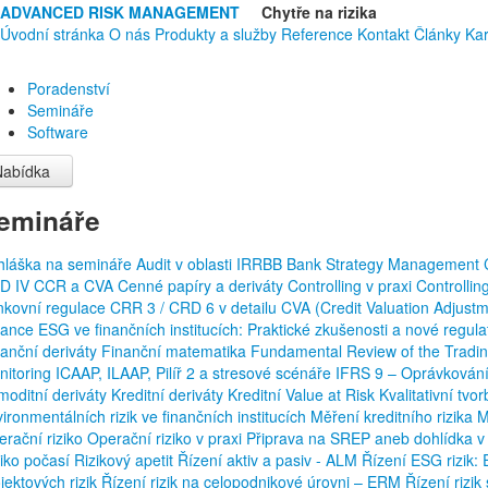
ADVANCED RISK MANAGEMENT
Chytře na rizika
Úvodní stránka
O nás
Produkty a služby
Reference
Kontakt
Články
Kar
Poradenství
Semináře
Software
Nabídka
emináře
ihláška na semináře
Audit v oblasti IRRBB
Bank Strategy Management
D IV
CCR a CVA
Cenné papíry a deriváty
Controlling v praxi
Controllin
nkovní regulace
CRR 3 / CRD 6 v detailu
CVA (Credit Valuation Adjust
nance
ESG ve finančních institucích: Praktické zkušenosti a nové regul
anční deriváty
Finanční matematika
Fundamental Review of the Tradi
nitoring
ICAAP, ILAAP, Pilíř 2 a stresové scénáře
IFRS 9 – Oprávkování
moditní deriváty
Kreditní deriváty
Kreditní Value at Risk
Kvalitativní tv
ironmentálních rizik ve finančních institucích
Měření kreditního rizika
M
rační riziko
Operační riziko v praxi
Připrava na SREP aneb dohlídka v
ziko počasí
Rizikový apetit
Řízení aktiv a pasiv - ALM
Řízení ESG rizik
jektových rizik
Řízení rizik na celopodnikové úrovni – ERM
Řízení rizi